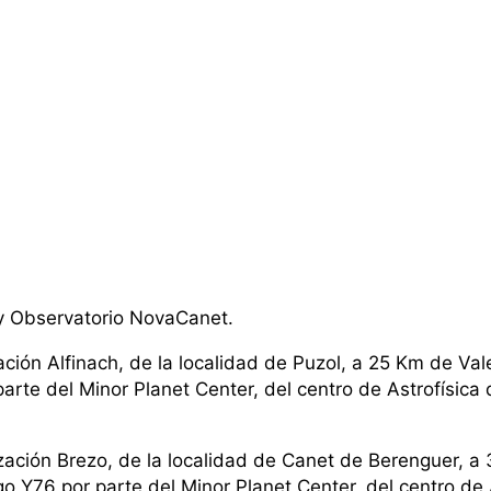
y Observatorio NovaCanet.
ación Alfinach, de la localidad de Puzol, a 25 Km de Val
rte del Minor Planet Center, del centro de Astrofísica 
zación Brezo, de la localidad de Canet de Berenguer, a
o Y76 por parte del Minor Planet Center, del centro de A