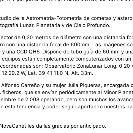
studio de la Astrometría-Fotometría de cometas y aster
ografía Lunar, Planetaria y de Cielo Profundo.
lector de 0,20 metros de diámetro con una distancia f
tro con una distancia focal de 600mm. Las imágenes so
y una CCD QH6. Dispone de tubo guía de 60 mm y una 
quipos están completamente computerizados con un s
s coordenadas son: Observatorio ZonaLunar Long. 0 20 
12 29.2 W, Lat. 39 41 11.0 N, Alt. 33m.
Alfonso Carreño y su mujer Julia Piqueras, encargada 
 ficheros, que se envían periódicamente al Minor Planet
Diciembre de 2.008 operando, pero son muchos los avan
n esta tendencia y poder seguir aportando nuestros d
NovaCanet les da las gracias por anticipado.