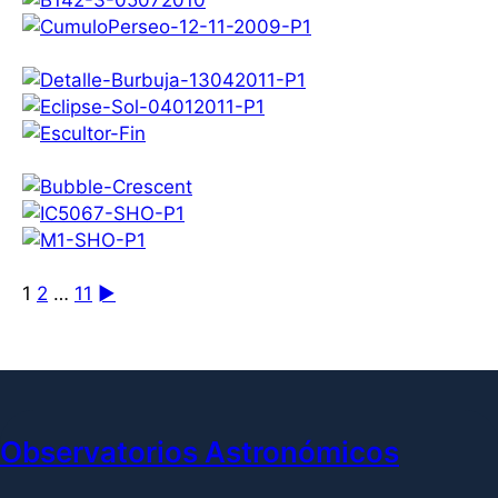
1
2
…
11
►
Observatorios Astronómicos